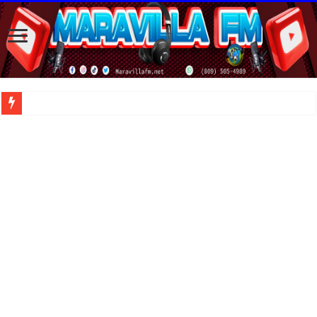
| Apunta estos lugares en tu lista de viajes para este año, ya que República Dom