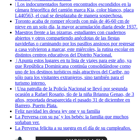
| Los indocumentados fueron encontrados escondidos en la
cámara frigorífica del camión marca Kia, color blanco, placa
L440563, el cual se desplazaba de manera sospechosa.
Toronto acaba de romper récords con más de 46-60 cm de
nieve en un solo día, la mayor acumulación diaria desde 1937.
Maestros frente a las pizarras, estudiantes con cuadernos
abiertos y otros compartiendo anécdotas de las fiestas
navideñas o caminando por los pasillos ansiosos por regresar
a casa volvieron a marcar, este miércoles, la rutina escolar en
distintos centros educativos del Distrito Nacional.
| Apunta estos lugares en tu lista de viajes para este año, ya
que República Dominicana continúa consolidándose como
uno de los destinos turísticos más atractivos del Caribe, no
sólo para los visitantes extranjeros, sino también para el
turismo interno.
| Una patrulla de la Policía Nacional se llevó por segunda
ocasión a Rafael Rosario, tío de la niña Brianna Genao, de 3
años, reportada desaparecida el pasado 31 de diciembre en
Barrero, Puerto Plata.
Feliz navidad les desea jey one y su familia
La Perversa con su pa’ y los bebés: la familia que muchos
soñaban ver.
La Perversa felicita a su suegra en el día de su cumpleaños.