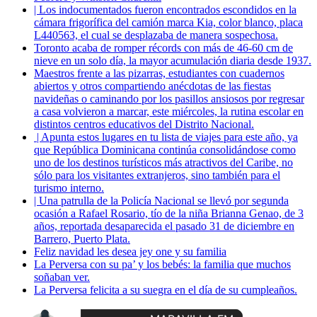
| Los indocumentados fueron encontrados escondidos en la
cámara frigorífica del camión marca Kia, color blanco, placa
L440563, el cual se desplazaba de manera sospechosa.
Toronto acaba de romper récords con más de 46-60 cm de
nieve en un solo día, la mayor acumulación diaria desde 1937.
Maestros frente a las pizarras, estudiantes con cuadernos
abiertos y otros compartiendo anécdotas de las fiestas
navideñas o caminando por los pasillos ansiosos por regresar
a casa volvieron a marcar, este miércoles, la rutina escolar en
distintos centros educativos del Distrito Nacional.
| Apunta estos lugares en tu lista de viajes para este año, ya
que República Dominicana continúa consolidándose como
uno de los destinos turísticos más atractivos del Caribe, no
sólo para los visitantes extranjeros, sino también para el
turismo interno.
| Una patrulla de la Policía Nacional se llevó por segunda
ocasión a Rafael Rosario, tío de la niña Brianna Genao, de 3
años, reportada desaparecida el pasado 31 de diciembre en
Barrero, Puerto Plata.
Feliz navidad les desea jey one y su familia
La Perversa con su pa’ y los bebés: la familia que muchos
soñaban ver.
La Perversa felicita a su suegra en el día de su cumpleaños.