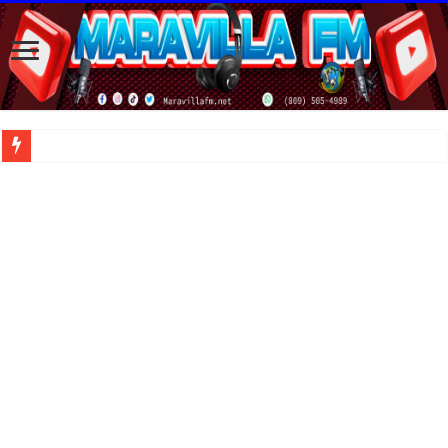
| Apunta estos lugares en tu lista de viajes para este año, ya que República Dom