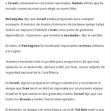
a
Israel
y amenazaron con tomar represalias.
Hamás
afirma que ha
iniciado conversaciones para elegir un nuevo líder.
Netanyahu
dijo que
Israel
estaba preparado para cualquier
escenario. El ministro de Asuntos Exteriores de Jordania Ayman Safad
realizó un viaje poco habitual a
Irán
como parte de gestiones
diplomáticas. «Queremos que termine la
escalada
«, dijo el canciller.
En tanto, el
Pentágono
ha movilizado importantes
activos
militares
a la región.
«Estamos haciendo todo lo posible para asegurarnos de que esta
situación no se desborde», declaró a ABC Jon Finer, asesor adjunto de
seguridad nacional de la Casa Blanca.
En
Israel
, algunos prepararon refugios antiaéreos y recordaron el
ataque que
Irán
lanzó en abril en represalia por un presunto ataque
israelí en el que murieron dos generales iraníes.
Israel
dijo que casi
todos los
drones
y misiles fueron interceptados.
El domingo, un ataque con arma blanca cerca de
Tel Aviv
mató a una