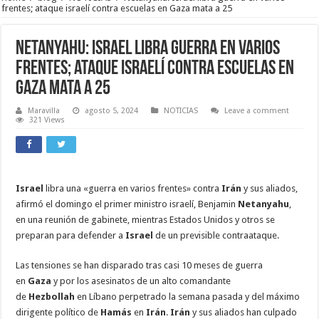
frentes; ataque israelí contra escuelas en Gaza mata a 25
Netanyahu: Israel libra guerra en varios
frentes; ataque israelí contra escuelas en
Gaza mata a 25
Maravilla
agosto 5, 2024
NOTICIAS
Leave a comment
321 Views
Israel
libra una «guerra en varios frentes» contra
Irán
y sus aliados,
afirmó el domingo el primer ministro israelí, Benjamin
Netanyahu
,
en una reunión de gabinete, mientras Estados Unidos y otros se
preparan para defender a
Israel
de un previsible contraataque.
Las tensiones se han disparado tras casi 10 meses de guerra
en
Gaza
y por los asesinatos de un alto comandante
de
Hezbollah
en Líbano perpetrado la semana pasada y del máximo
dirigente político de
Hamás
en
Irán
.
Irán
y sus aliados han culpado