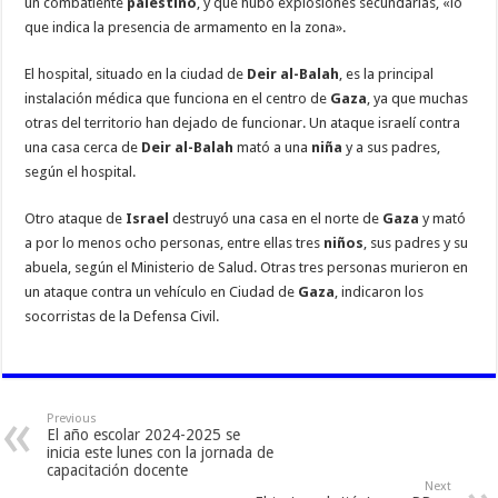
un combatiente
palestino
, y que hubo explosiones secundarias, «lo
que indica la presencia de armamento en la zona».
El hospital, situado en la ciudad de
Deir al-Balah
, es la principal
instalación médica que funciona en el centro de
Gaza
, ya que muchas
otras del territorio han dejado de funcionar. Un ataque israelí contra
una casa cerca de
Deir al-Balah
mató a una
niña
y a sus padres,
según el hospital.
Otro ataque de
Israel
destruyó una casa en el norte de
Gaza
y mató
a por lo menos ocho personas, entre ellas tres
niños
, sus padres y su
abuela, según el Ministerio de Salud. Otras tres personas murieron en
un ataque contra un vehículo en Ciudad de
Gaza
, indicaron los
socorristas de la Defensa Civil.
Previous
El año escolar 2024-2025 se
inicia este lunes con la jornada de
capacitación docente
Next