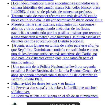
| Los indocumentados fueron encontrados escondidos en la
cámara frigorífica del camión marca Kia, color blanco, placa
L440563, el cual se desplazaba de manera sospechosa.
Toronto acaba de romper récords con más de 46-60 cm de
nieve en un solo día, la mayor acumulación diaria desde 1937.
Maestros frente a las pizarras, estudiantes con cuadernos
abiertos y otros compartiendo anécdotas de las fiestas
navideñas o caminando por los pasillos ansiosos por regresar
a casa volvieron a marcar, este miércoles, la rutina escolar en
distintos centros educativos del Distrito Nacional.
| Apunta estos lugares en tu lista de viajes para este año, ya
que República Dominicana continúa consolidándose como
uno de los destinos turísticos más atractivos del Caribe, no
sólo para los visitantes extranjeros, sino también para el
turismo interno.
| Una patrulla de la Policía Nacional se llevó por segunda
ocasión a Rafael Rosario, tío de la niña Brianna Genao, de 3
años, reportada desaparecida el pasado 31 de diciembre en
Barrero, Puerto Plata.
Feliz navidad les desea jey one y su familia
La Perversa con su pa’ y los bebés: la familia que muchos
soñaban ver.
La Perversa felicita a su suegra en el día de su cumpleaños.