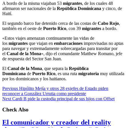
A bordo de la misma viajaban 53
migrantes
, de los cuales 48
afirmaron ser nacionales de la
República Dominicana
y cinco, de
Haití.
El segundo barco fue detenido cerca de las costas de
Cabo Rojo
,
también en el oeste de
Puerto Rico
, con 39
migrantes
a bordo.
«Estos viajes amenazan continuamente las vidas de
los
migrantes
que viajan en
embarcaciones
improvisadas no aptas
para navegar y extremadamente sobrecargadas para transitar por
el
Canal de la Mona
«, dijo el comandante Matthew Romano, jefe
de respuesta del Sector San Juan.
El
Canal de la Mona
, que separa la
República
Dominicana
de
Puerto Rico
, es una ruta
migratoria
muy utilizada
por los dominicanos y los haitianos.
Previous
Hipólito Mejía y otros 28 exjefes de Estado piden
reconocer a González Urrutia como presidente
Next
Cardi B pide la custodia principal de sus hijos con Offset
Check Also
El comunicador y creador del reality