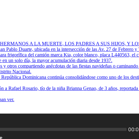
 HERMANOS A LA MUERTE, LOS PADRES A SUS HIJOS, Y L
Juan Pablo Duarte, ubicada en la intersección de las Av. 27 de Febrero y
ra frigorífica del camión marca Kia, color blanco, placa L440563, el 
 en un solo día, la mayor acumulación diaria desde 1937.
os y otros compartiendo anécdotas de las fiestas navideñas o caminando p
istrito Nacional.
ue República Dominicana continúa consolidándose como uno de los destino
ión a Rafael Rosario, tío de la niña Brianna Genao, de 3 años, reportad
ban ver.