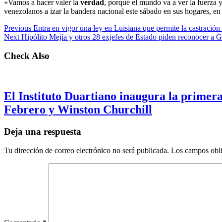
«Vamos a hacer valer la
verdad
, porque el mundo va a ver la fuerza 
venezolanos a izar la bandera nacional este sábado en sus hogares, en
Previous
Entra en vigor una ley en Luisiana que permite la castración 
Next
Hipólito Mejía y otros 28 exjefes de Estado piden reconocer a 
Check Also
El Instituto Duartiano inaugura la primera
Febrero y Winston Churchill
Deja una respuesta
Tu dirección de correo electrónico no será publicada.
Los campos obli