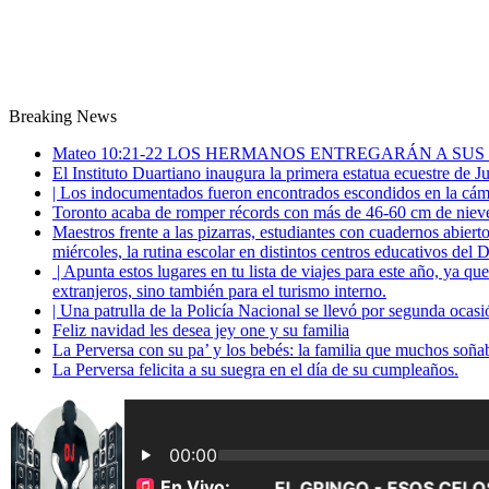
Breaking News
Mateo 10:21-22 LOS HERMANOS ENTREGARÁN A SUS
El Instituto Duartiano inaugura la primera estatua ecuestre de 
| Los indocumentados fueron encontrados escondidos en la cáma
Toronto acaba de romper récords con más de 46-60 cm de nieve
Maestros frente a las pizarras, estudiantes con cuadernos abiert
miércoles, la rutina escolar en distintos centros educativos del D
| Apunta estos lugares en tu lista de viajes para este año, ya q
extranjeros, sino también para el turismo interno.
| Una patrulla de la Policía Nacional se llevó por segunda ocas
Feliz navidad les desea jey one y su familia
La Perversa con su pa’ y los bebés: la familia que muchos soña
La Perversa felicita a su suegra en el día de su cumpleaños.