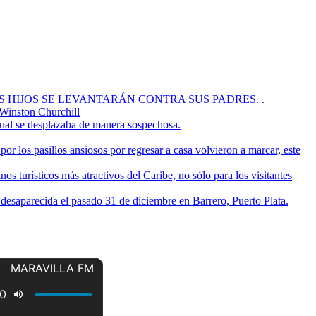
OS HIJOS SE LEVANTARÁN CONTRA SUS PADRES. .
 Winston Churchill
cual se desplazaba de manera sospechosa.
or los pasillos ansiosos por regresar a casa volvieron a marcar, este
s turísticos más atractivos del Caribe, no sólo para los visitantes
a desaparecida el pasado 31 de diciembre en Barrero, Puerto Plata.