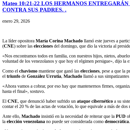
Mateo 10:21-22 LOS HERMANOS ENTREGARÁN 
CONTRA SUS PADRES. .
enero 29, 2026
La líder opositora
María Corina Machado
llamó este jueves a parti
(
CNE
) sobre las
elecciones
del domingo, que dio la victoria al presi
«Nos encontramos todos en familia, con nuestros hijos, nietos, abuelo
voluntad de los venezolanos y que hoy el régimen persigue», dijo la
Como el
chavismo
mantiene que ganó las
elecciones
, pese a que la p
el
triunfo
de
González Urrutia
,
Machado
llamó a sus simpatizantes
«Ahora vamos a cobrar, por eso hay que mantenernos firmes, organiza
hasta el final», sostuvo.
El
CNE
, que denunció haber sufrido un
ataque cibernético
a su sist
contar el 20 % de las actas de votación, lo que equivale a más de dos
Ante ello,
Machado
insistió en la necesidad de reiterar que la
PUD
ob
la
elección venezolana
no puede ser considerada como
democrática
.