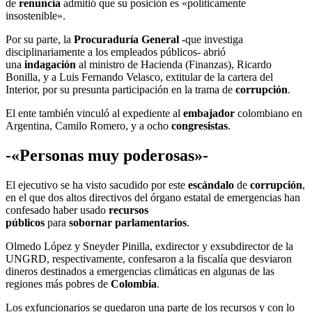
de
renuncia
admitió que su posición es «políticamente
insostenible».
Por su parte, la
Procuraduría General
-que investiga
disciplinariamente a los empleados públicos- abrió
una
indagación
al ministro de Hacienda (Finanzas), Ricardo
Bonilla, y a Luis Fernando Velasco, extitular de la cartera del
Interior, por su presunta participación en la trama de
corrupción
.
El ente también vinculó al expediente al
embajador
colombiano en
Argentina, Camilo Romero, y a ocho
congresistas
.
-«Personas muy poderosas»-
El ejecutivo se ha visto sacudido por este
escándalo
de
corrupción
,
en el que dos altos directivos del órgano estatal de emergencias han
confesado haber usado
recursos
públicos
para
sobornar
parlamentarios
.
Olmedo López y Sneyder Pinilla, exdirector y exsubdirector de la
UNGRD, respectivamente, confesaron a la fiscalía que desviaron
dineros destinados a emergencias climáticas en algunas de las
regiones más pobres de
Colombia
.
Los exfuncionarios se quedaron una parte de los recursos y con lo