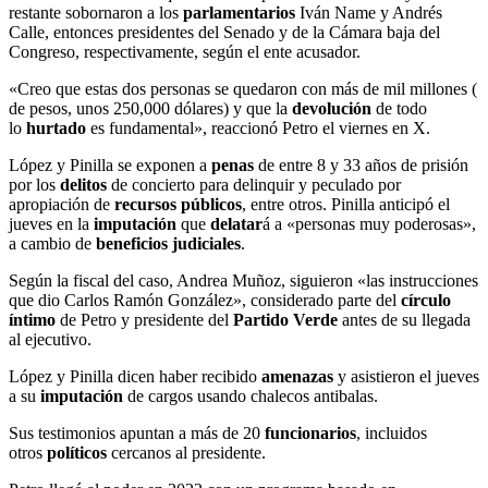
restante sobornaron a los
parlamentarios
Iván Name y Andrés
Calle, entonces presidentes del Senado y de la Cámara baja del
Congreso, respectivamente, según el ente acusador.
«Creo que estas dos personas se quedaron con más de mil millones (
de pesos, unos 250,000 dólares) y que la
devolución
de todo
lo
hurtado
es fundamental», reaccionó Petro el viernes en X.
López y Pinilla se exponen a
penas
de entre 8 y 33 años de prisión
por los
delitos
de concierto para delinquir y peculado por
apropiación de
recursos públicos
, entre otros. Pinilla anticipó el
jueves en la
imputación
que
delatar
á a «personas muy poderosas»,
a cambio de
beneficios judiciales
.
Según la fiscal del caso, Andrea Muñoz, siguieron «las instrucciones
que dio Carlos Ramón González», considerado parte del
círculo
íntimo
de Petro y presidente del
Partido Verde
antes de su llegada
al ejecutivo.
López y Pinilla dicen haber recibido
amenazas
y asistieron el jueves
a su
imputación
de cargos usando chalecos antibalas.
Sus testimonios apuntan a más de 20
funcionarios
, incluidos
otros
políticos
cercanos al presidente.