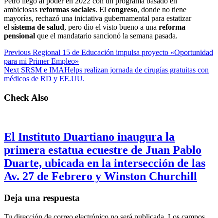
Petro llegó al poder en 2022 con un programa basado en
ambiciosas
reformas sociales
. El
congreso
, donde no tiene
mayorías, rechazó una iniciativa gubernamental para estatizar
el
sistema de salud
, pero dio el visto bueno a una
reforma
pensional
que el mandatario sancionó la semana pasada.
Previous
Regional 15 de Educación impulsa proyecto «Oportunidad
para mi Primer Empleo»
Next
SRSM e IMAHelps realizan jornada de cirugías gratuitas con
médicos de RD y EE.UU.
Check Also
El Instituto Duartiano inaugura la
primera estatua ecuestre de Juan Pablo
Duarte, ubicada en la intersección de las
Av. 27 de Febrero y Winston Churchill
Deja una respuesta
Tu dirección de correo electrónico no será publicada.
Los campos