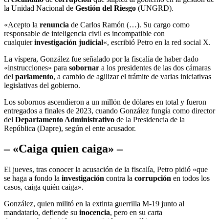
la Unidad Nacional de
Gestión del Riesgo
(UNGRD).
«Acepto la
renuncia
de Carlos Ramón (…). Su cargo como
responsable de inteligencia civil es incompatible con
cualquier
investigación judicial
«, escribió Petro en la red social X.
La víspera, González fue señalado por la fiscalía de haber dado
«instrucciones» para
sobornar
a los presidentes de las dos cámaras
del
parlamento
, a cambio de agilizar el trámite de varias iniciativas
legislativas del gobierno.
Los sobornos ascendieron a un millón de dólares en total y fueron
entregados a finales de 2023, cuando González fungía como director
del
Departamento Administrativo
de la Presidencia de la
República (Dapre), según el ente acusador.
– «Caiga quien caiga» –
El jueves, tras conocer la acusación de la fiscalía, Petro pidió «que
se haga a fondo la
investigación
contra la
corrupción
en todos los
casos, caiga quién caiga».
González, quien militó en la extinta guerrilla M-19 junto al
mandatario, defiende su
inocencia
, pero en su carta