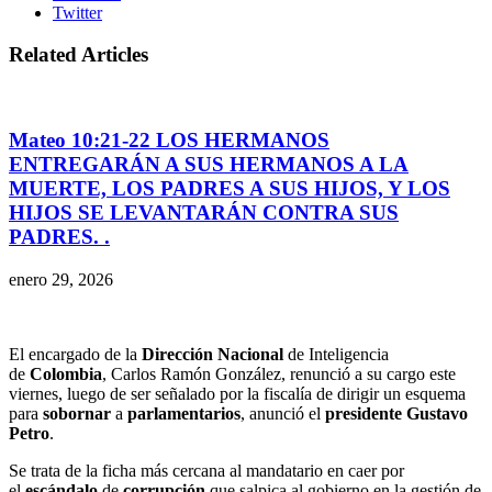
Twitter
Related Articles
Mateo 10:21-22 LOS HERMANOS
ENTREGARÁN A SUS HERMANOS A LA
MUERTE, LOS PADRES A SUS HIJOS, Y LOS
HIJOS SE LEVANTARÁN CONTRA SUS
PADRES. .
enero 29, 2026
El encargado de la
Dirección Nacional
de Inteligencia
de
Colombia
, Carlos Ramón González, renunció a su cargo este
viernes, luego de ser señalado por la fiscalía de dirigir un esquema
para
sobornar
a
parlamentarios
, anunció el
presidente Gustavo
Petro
.
Se trata de la ficha más cercana al mandatario en caer por
el
escándalo
de
corrupción
que salpica al gobierno en la gestión de