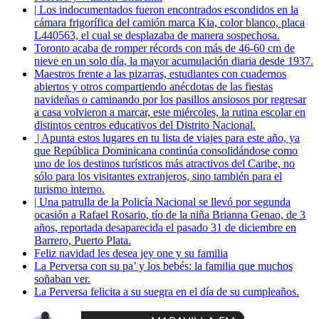
| Los indocumentados fueron encontrados escondidos en la
cámara frigorífica del camión marca Kia, color blanco, placa
L440563, el cual se desplazaba de manera sospechosa.
Toronto acaba de romper récords con más de 46-60 cm de
nieve en un solo día, la mayor acumulación diaria desde 1937.
Maestros frente a las pizarras, estudiantes con cuadernos
abiertos y otros compartiendo anécdotas de las fiestas
navideñas o caminando por los pasillos ansiosos por regresar
a casa volvieron a marcar, este miércoles, la rutina escolar en
distintos centros educativos del Distrito Nacional.
| Apunta estos lugares en tu lista de viajes para este año, ya
que República Dominicana continúa consolidándose como
uno de los destinos turísticos más atractivos del Caribe, no
sólo para los visitantes extranjeros, sino también para el
turismo interno.
| Una patrulla de la Policía Nacional se llevó por segunda
ocasión a Rafael Rosario, tío de la niña Brianna Genao, de 3
años, reportada desaparecida el pasado 31 de diciembre en
Barrero, Puerto Plata.
Feliz navidad les desea jey one y su familia
La Perversa con su pa’ y los bebés: la familia que muchos
soñaban ver.
La Perversa felicita a su suegra en el día de su cumpleaños.