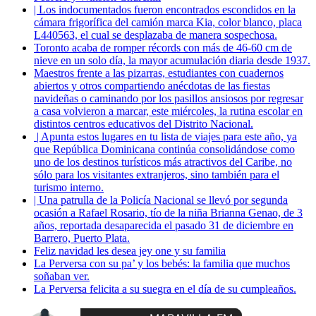
| Los indocumentados fueron encontrados escondidos en la
cámara frigorífica del camión marca Kia, color blanco, placa
L440563, el cual se desplazaba de manera sospechosa.
Toronto acaba de romper récords con más de 46-60 cm de
nieve en un solo día, la mayor acumulación diaria desde 1937.
Maestros frente a las pizarras, estudiantes con cuadernos
abiertos y otros compartiendo anécdotas de las fiestas
navideñas o caminando por los pasillos ansiosos por regresar
a casa volvieron a marcar, este miércoles, la rutina escolar en
distintos centros educativos del Distrito Nacional.
| Apunta estos lugares en tu lista de viajes para este año, ya
que República Dominicana continúa consolidándose como
uno de los destinos turísticos más atractivos del Caribe, no
sólo para los visitantes extranjeros, sino también para el
turismo interno.
| Una patrulla de la Policía Nacional se llevó por segunda
ocasión a Rafael Rosario, tío de la niña Brianna Genao, de 3
años, reportada desaparecida el pasado 31 de diciembre en
Barrero, Puerto Plata.
Feliz navidad les desea jey one y su familia
La Perversa con su pa’ y los bebés: la familia que muchos
soñaban ver.
La Perversa felicita a su suegra en el día de su cumpleaños.