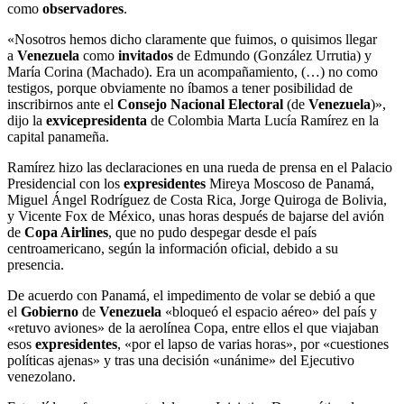
como
observadores
.
«Nosotros hemos dicho claramente que fuimos, o quisimos llegar
a
Venezuela
como
invitados
de Edmundo (González Urrutia) y
María Corina (Machado). Era un acompañamiento, (…) no como
testigos, porque obviamente no íbamos a tener posibilidad de
inscribirnos ante el
Consejo Nacional Electoral
(de
Venezuela
)»,
dijo la
exvicepresidenta
de Colombia Marta Lucía Ramírez en la
capital panameña.
Ramírez hizo las declaraciones en una rueda de prensa en el Palacio
Presidencial con los
expresidentes
Mireya Moscoso de Panamá,
Miguel Ángel Rodríguez de Costa Rica, Jorge Quiroga de Bolivia,
y Vicente Fox de México, unas horas después de bajarse del avión
de
Copa Airlines
, que no pudo despegar desde el país
centroamericano, según la información oficial, debido a su
presencia.
De acuerdo con Panamá, el impedimento de volar se debió a que
el
Gobierno
de
Venezuela
«bloqueó el espacio aéreo» del país y
«retuvo aviones» de la aerolínea Copa, entre ellos el que viajaban
esos
expresidentes
, «por el lapso de varias horas», por «cuestiones
políticas ajenas» y tras una decisión «unánime» del Ejecutivo
venezolano.