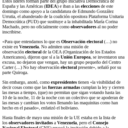
Estos líderes forman parte del grupo Iniciativa Democrática de
España y las Américas (
IDEA
) e iban a las
elecciones
de este
domingo como apoyo a la candidatura de Edmundo González
Urrutia, el abanderado de la coalición opositora Plataforma Unitaria
Democrática (PUD) que sustituye a la inhabilitada María Corina
Machado, pero no oficialmente como
observadores
al no poder
inscribirse.
«Para que entendamos lo que es
Observación
electoral
(…) no
existe en
Venezuela
. No admiten una misión de
observación
electoral
de la OEA (Organización de los Estados
Americanos), dijeron que sí a la
Unión Europea
, se inventaron una
excusa, no dejaron que vengan, hay un grupo pequeño del Centro
Carter (…) No hay observación
electoral
presente», señaló por su
parte Quiroga.
Sin embargo, anotó, como
expresidentes
tienen «la visibilidad de
decir cosas como que las
fuerzas armadas
cumplan la ley y cierren
las mesas a tiempo, (que) no permitan que sigan votando hasta las
10 de la noche, 11 de la noche con un colectivo que se apoderan de
las mesas y cambian los votos llenando las maquinitas como han
hecho en el pasado», enfatizó el boliviano.
Hasta finales de mayo una misión de la UE estaba en la lista de
los
observadores
invitados
a
Venezuela
, pero el
Consejo
Nacional Electoral
(CNE) revocó la invitación debido a la