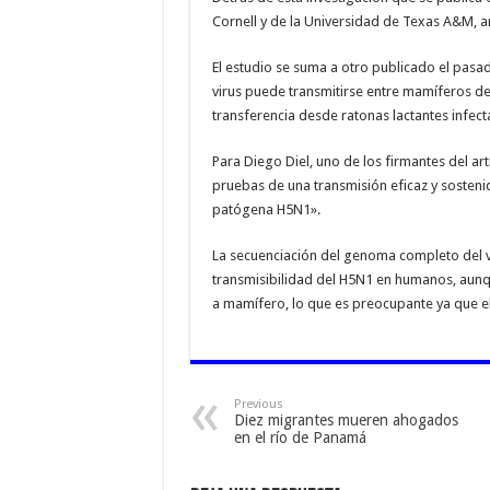
Cornell y de la Universidad de Texas A&M, 
El estudio se suma a otro publicado el pasad
virus puede transmitirse entre mamíferos d
transferencia desde ratonas lactantes infecta
Para Diego Diel, uno de los firmantes del ar
pruebas de una transmisión eficaz y sosten
patógena H5N1».
La secuenciación del genoma completo del v
transmisibilidad del H5N1 en humanos, aunq
a mamífero, lo que es preocupante ya que e
Previous
Diez migrantes mueren ahogados
en el río de Panamá