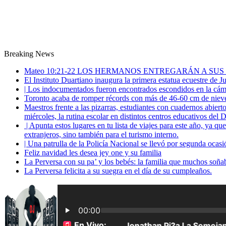
Breaking News
Mateo 10:21-22 LOS HERMANOS ENTREGARÁN A SUS
El Instituto Duartiano inaugura la primera estatua ecuestre de 
| Los indocumentados fueron encontrados escondidos en la cáma
Toronto acaba de romper récords con más de 46-60 cm de nieve
Maestros frente a las pizarras, estudiantes con cuadernos abiert
miércoles, la rutina escolar en distintos centros educativos del D
| Apunta estos lugares en tu lista de viajes para este año, ya q
extranjeros, sino también para el turismo interno.
| Una patrulla de la Policía Nacional se llevó por segunda ocas
Feliz navidad les desea jey one y su familia
La Perversa con su pa’ y los bebés: la familia que muchos soña
La Perversa felicita a su suegra en el día de su cumpleaños.