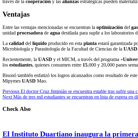
través de la
cooperación
y las
alianzas
estratégicas pueden materializ
Ventajas
Entre las ventajas mencionadas se encuentran la
optimización
del
gas
unidad
procesadora
de
agua
destilada para suplir a los laboratorios
La
calidad
del
líquido
producido en esta
planta
estará garantizada po
Microbiología y Parasitología de la Facultad de Ciencias de la
UASD
Recientemente, la
UASD
y el MICM, a través del programa «
Univer
los
estudiantes
, quienes consumen entre
15
,000 y 20,000 panes sema
Bisonó también enfatizó los logros alcanzados como resultado de este
Mipymes
UASD
Mao.
Previous
El doctor Cruz Jiminián se encuentra estable tras sufrir una cr
Next
Más de tres mil estudiantes se encuentran en lista de espera en d
Check Also
El Instituto Duartiano inaugura la primera