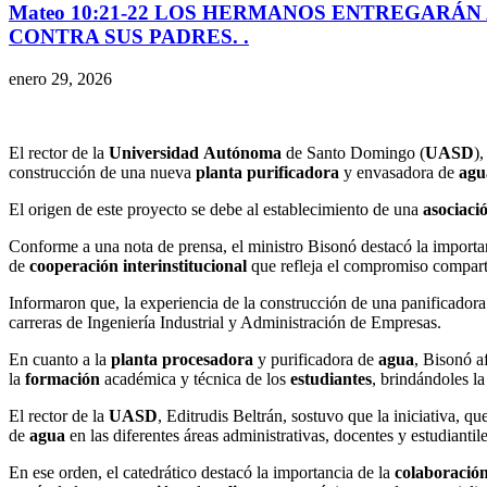
Mateo 10:21-22 LOS HERMANOS ENTREGARÁN 
CONTRA SUS PADRES. .
enero 29, 2026
El rector de la
Universidad
Autónoma
de Santo Domingo (
UASD
)
construcción de una nueva
planta
purificadora
y envasadora de
agu
El origen de este proyecto se debe al establecimiento de una
asociaci
Conforme a una nota de prensa, el ministro Bisonó destacó la importa
de
cooperación
interinstitucional
que refleja el compromiso compar
Informaron que, la experiencia de la construcción de una panificadora 
carreras de Ingeniería Industrial y Administración de Empresas.
En cuanto a la
planta
procesadora
y purificadora de
agua
, Bisonó a
la
formación
académica y técnica de los
estudiantes
, brindándoles la
El rector de la
UASD
, Editrudis Beltrán, sostuvo que la iniciativa, q
de
agua
en las diferentes áreas administrativas, docentes y estudiant
En ese orden, el catedrático destacó la importancia de la
colaboració