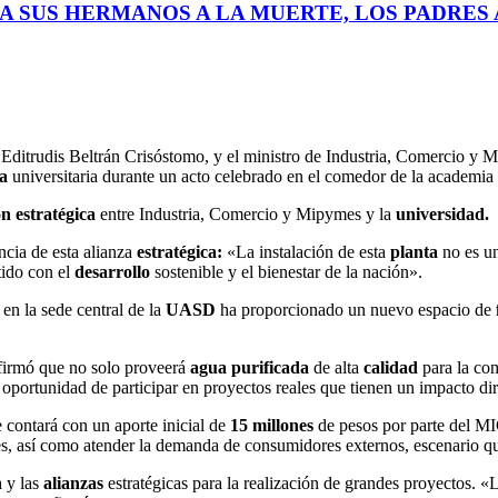
A SUS HERMANOS A LA MUERTE, LOS PADRES A
, Editrudis Beltrán Crisóstomo, y el ministro de Industria, Comercio y M
a
universitaria durante un acto celebrado en el comedor de la academia e
ón
estratégica
entre Industria, Comercio y Mipymes y la
universidad.
ncia de esta alianza
estratégica:
«La instalación de esta
planta
no es un
tido con el
desarrollo
sostenible y el bienestar de la nación».
en la sede central de la
UASD
ha proporcionado un nuevo espacio de
firmó que no solo proveerá
agua
purificada
de alta
calidad
para la com
 oportunidad de participar en proyectos reales que tienen un impacto dir
ue contará con un aporte inicial de
15
millones
de pesos por parte del MI
iles, así como atender la demanda de consumidores externos, escenario q
n
y las
alianzas
estratégicas para la realización de grandes proyectos. «