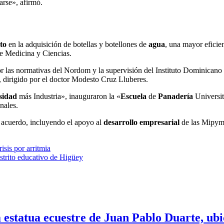
arse», afirmó.
to
en la adquisición de botellas y botellones de
agua
, una mayor eficie
 de Medicina y Ciencias.
r las normativas del Nordom y la supervisión del Instituto Dominicano pa
, dirigido por el doctor Modesto Cruz Lluberes.
sidad
más Industria», inauguraron la «
Escuela
de
Panadería
Universit
nales.
 acuerdo, incluyendo el apoyo al
desarrollo
empresarial
de las Mipyme
isis por arritmia
istrito educativo de Higüey
 estatua ecuestre de Juan Pablo Duarte, ubic