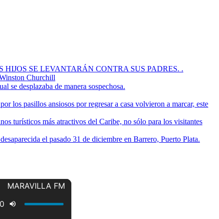
OS HIJOS SE LEVANTARÁN CONTRA SUS PADRES. .
 Winston Churchill
cual se desplazaba de manera sospechosa.
or los pasillos ansiosos por regresar a casa volvieron a marcar, este
s turísticos más atractivos del Caribe, no sólo para los visitantes
a desaparecida el pasado 31 de diciembre en Barrero, Puerto Plata.