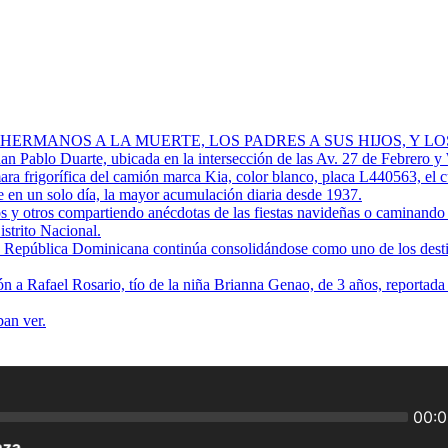
 HERMANOS A LA MUERTE, LOS PADRES A SUS HIJOS, Y L
Juan Pablo Duarte, ubicada en la intersección de las Av. 27 de Febrero y
ra frigorífica del camión marca Kia, color blanco, placa L440563, el 
 en un solo día, la mayor acumulación diaria desde 1937.
os y otros compartiendo anécdotas de las fiestas navideñas o caminando p
istrito Nacional.
ue República Dominicana continúa consolidándose como uno de los destino
ión a Rafael Rosario, tío de la niña Brianna Genao, de 3 años, reportad
ban ver.