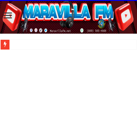
| Apunta estos lugares en tu lista de viajes para este año, ya que República Dom