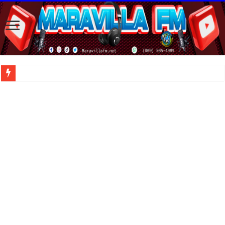
| Apunta estos lugares en tu lista de viajes para este año, ya que República Dom