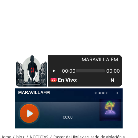
Home
/
blog
/
NOTICIAS
/
Pastor de Higüey acusado de violación a