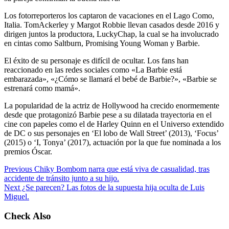
Los fotorreporteros los captaron de vacaciones en el Lago Como,
Italia. TomAckerley y Margot Robbie llevan casados desde 2016 y
dirigen juntos la productora, LuckyChap, la cual se ha involucrado
en cintas como Saltburn, Promising Young Woman y Barbie.
El éxito de su personaje es difícil de ocultar. Los fans han
reaccionado en las redes sociales como «La Barbie está
embarazada», «¿Cómo se llamará el bebé de Barbie?», «Barbie se
estrenará como mamá».
La popularidad de la actriz de Hollywood ha crecido enormemente
desde que protagonizó Barbie pese a su dilatada trayectoria en el
cine con papeles como el de Harley Quinn en el Universo extendido
de DC o sus personajes en ‘El lobo de Wall Street’ (2013), ‘Focus’
(2015) o ‘I, Tonya’ (2017), actuación por la que fue nominada a los
premios Óscar.
Previous
Chiky Bombom narra que está viva de casualidad, tras
accidente de tránsito junto a su hijo.
Next
¿Se parecen? Las fotos de la supuesta hija oculta de Luis
Miguel.
Check Also