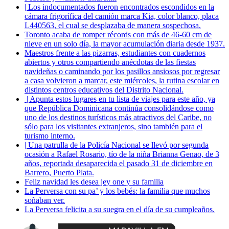
| Los indocumentados fueron encontrados escondidos en la
cámara frigorífica del camión marca Kia, color blanco, placa
L440563, el cual se desplazaba de manera sospechosa.
Toronto acaba de romper récords con más de 46-60 cm de
nieve en un solo día, la mayor acumulación diaria desde 1937.
Maestros frente a las pizarras, estudiantes con cuadernos
abiertos y otros compartiendo anécdotas de las fiestas
navideñas o caminando por los pasillos ansiosos por regresar
a casa volvieron a marcar, este miércoles, la rutina escolar en
distintos centros educativos del Distrito Nacional.
| Apunta estos lugares en tu lista de viajes para este año, ya
que República Dominicana continúa consolidándose como
uno de los destinos turísticos más atractivos del Caribe, no
sólo para los visitantes extranjeros, sino también para el
turismo interno.
| Una patrulla de la Policía Nacional se llevó por segunda
ocasión a Rafael Rosario, tío de la niña Brianna Genao, de 3
años, reportada desaparecida el pasado 31 de diciembre en
Barrero, Puerto Plata.
Feliz navidad les desea jey one y su familia
La Perversa con su pa’ y los bebés: la familia que muchos
soñaban ver.
La Perversa felicita a su suegra en el día de su cumpleaños.