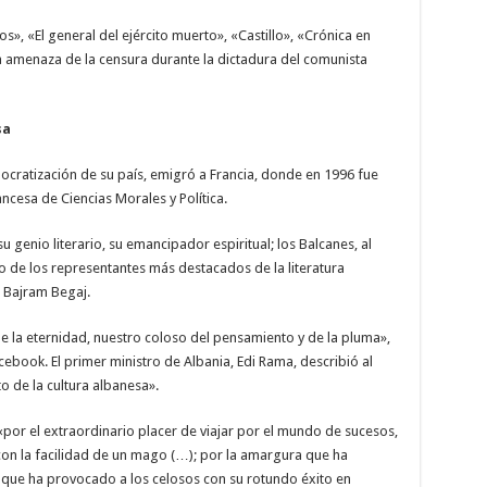
s», «El general del ejército muerto», «Castillo», «Crónica en
la amenaza de la censura durante la dictadura del comunista
sa
mocratización de su país, emigró a Francia, donde en 1996 fue
esa de Ciencias Morales y Política.
 genio literario, su emancipador espiritual; los Balcanes, al
o de los representantes más destacados de la literatura
 Bajram Begaj.
e la eternidad, nuestro coloso del pensamiento y de la pluma»,
acebook. El primer ministro de Albania, Edi Rama, describió al
 de la cultura albanesa».
or el extraordinario placer de viajar por el mundo de sucesos,
on la facilidad de un mago (…); por la amargura que ha
 que ha provocado a los celosos con su rotundo éxito en