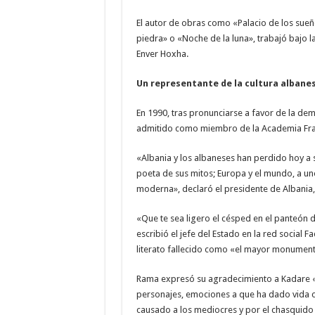
El autor de obras como «Palacio de los sueño
piedra» o «Noche de la luna», trabajó bajo 
Enver Hoxha.
Un
representante
de
la
cultura
albane
En 1990, tras pronunciarse a favor de la de
admitido como miembro de la Academia Franc
«Albania y los albaneses han perdido hoy a su
poeta de sus mitos; Europa y el mundo, a un
moderna», declaró el presidente de Albania,
«Que te sea ligero el césped en el panteón d
escribió el jefe del Estado en la red social F
literato fallecido como «el mayor monumento
Rama expresó su agradecimiento a Kadare «p
personajes, emociones a que ha dado vida c
causado a los mediocres y por el chasquido