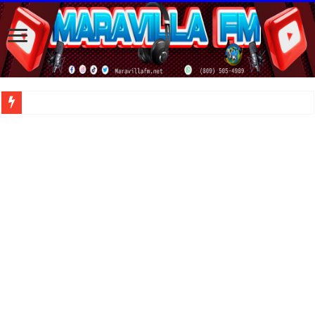
| Apunta estos lugares en tu lista de viajes para este año, ya que República Dom