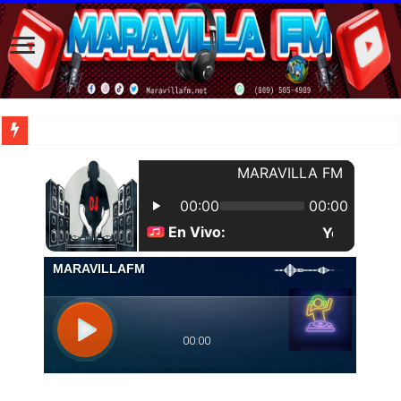
| Apunta estos lugares en tu lista de viajes para este año, ya que República Dom