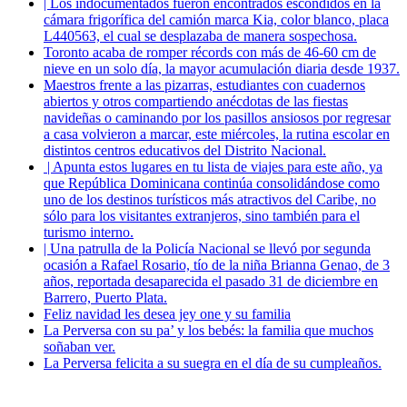
| Los indocumentados fueron encontrados escondidos en la
cámara frigorífica del camión marca Kia, color blanco, placa
L440563, el cual se desplazaba de manera sospechosa.
Toronto acaba de romper récords con más de 46-60 cm de
nieve en un solo día, la mayor acumulación diaria desde 1937.
Maestros frente a las pizarras, estudiantes con cuadernos
abiertos y otros compartiendo anécdotas de las fiestas
navideñas o caminando por los pasillos ansiosos por regresar
a casa volvieron a marcar, este miércoles, la rutina escolar en
distintos centros educativos del Distrito Nacional.
| Apunta estos lugares en tu lista de viajes para este año, ya
que República Dominicana continúa consolidándose como
uno de los destinos turísticos más atractivos del Caribe, no
sólo para los visitantes extranjeros, sino también para el
turismo interno.
| Una patrulla de la Policía Nacional se llevó por segunda
ocasión a Rafael Rosario, tío de la niña Brianna Genao, de 3
años, reportada desaparecida el pasado 31 de diciembre en
Barrero, Puerto Plata.
Feliz navidad les desea jey one y su familia
La Perversa con su pa’ y los bebés: la familia que muchos
soñaban ver.
La Perversa felicita a su suegra en el día de su cumpleaños.