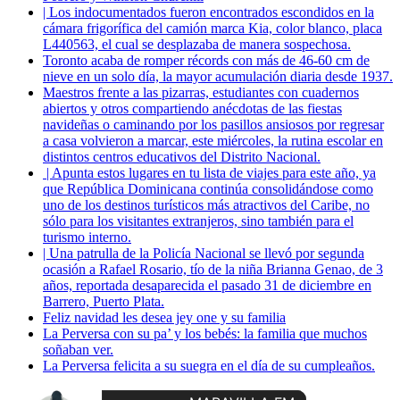
| Los indocumentados fueron encontrados escondidos en la
cámara frigorífica del camión marca Kia, color blanco, placa
L440563, el cual se desplazaba de manera sospechosa.
Toronto acaba de romper récords con más de 46-60 cm de
nieve en un solo día, la mayor acumulación diaria desde 1937.
Maestros frente a las pizarras, estudiantes con cuadernos
abiertos y otros compartiendo anécdotas de las fiestas
navideñas o caminando por los pasillos ansiosos por regresar
a casa volvieron a marcar, este miércoles, la rutina escolar en
distintos centros educativos del Distrito Nacional.
| Apunta estos lugares en tu lista de viajes para este año, ya
que República Dominicana continúa consolidándose como
uno de los destinos turísticos más atractivos del Caribe, no
sólo para los visitantes extranjeros, sino también para el
turismo interno.
| Una patrulla de la Policía Nacional se llevó por segunda
ocasión a Rafael Rosario, tío de la niña Brianna Genao, de 3
años, reportada desaparecida el pasado 31 de diciembre en
Barrero, Puerto Plata.
Feliz navidad les desea jey one y su familia
La Perversa con su pa’ y los bebés: la familia que muchos
soñaban ver.
La Perversa felicita a su suegra en el día de su cumpleaños.